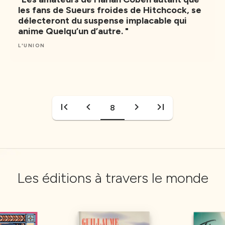
les fans de Sueurs froides de Hitchcock, se
délecteront du suspense implacable qui
anime Quelqu’un d’autre. "
L'UNION
first_page
chevron_left
chevron_right
last_page
8
Les éditions à travers le monde