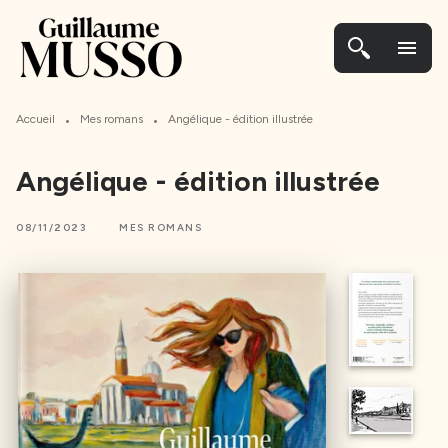
MENU
CONTENU
PIED DE PAGE
menu
•
•
Accueil
Mes romans
Angélique - édition illustrée
Angélique - édition illustrée
08/11/2023
MES ROMANS