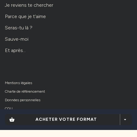
Je reviens te chercher
Parce que je t'aime
Seras-tu là ?
Sauve-moi
Et après...
Mentions légales
Charte de référencement
Données personnelles
CGU
Paramétrer vos cookies
shopping_basket
ACHETER VOTRE FORMAT
arrow_drop_down