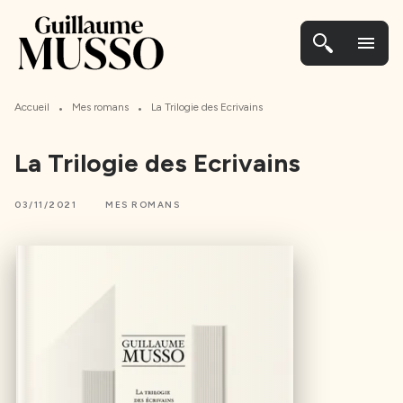
MENU
CONTENU
PIED DE PAGE
menu
•
•
Accueil
Mes romans
La Trilogie des Ecrivains
La Trilogie des Ecrivains
03/11/2021
MES ROMANS