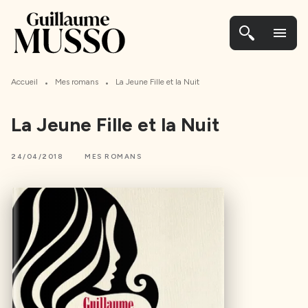
MENU
CONTENU
PIED DE PAGE
menu
•
•
Accueil
Mes romans
La Jeune Fille et la Nuit
La Jeune Fille et la Nuit
24/04/2018
MES ROMANS