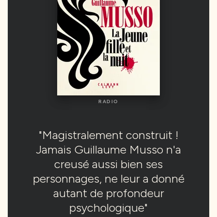
RADIO
RADIO
"Magistralement construit !
"Magistralement construit !
Jamais Guillaume Musso n'a
Jamais Guillaume Musso n'a
creusé aussi bien ses
creusé aussi bien ses
personnages, ne leur a donné
personnages, ne leur a donné
autant de profondeur
autant de profondeur
psychologique"
psychologique"