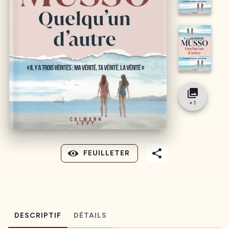
collections
+
1
FEUILLETER
DESCRIPTIF
DÉTAILS