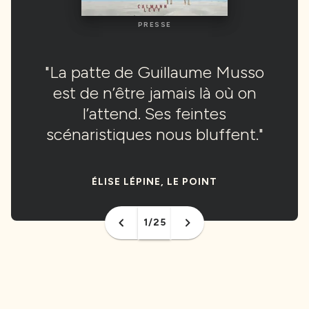
PRESSE
PRESSE
"La patte de Guillaume Musso
"La patte de Guillaume Musso
est de n’être jamais là où on
est de n’être jamais là où on
l’attend. Ses feintes
l’attend. Ses feintes
scénaristiques nous bluffent."
scénaristiques nous bluffent."
ÉLISE LÉPINE, LE POINT
ÉLISE LÉPINE, LE POINT
1/25