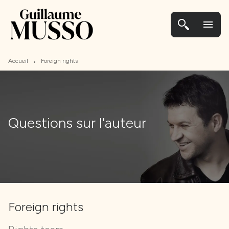
MENU
CONTENU
PIED DE PAGE
menu
•
Accueil
Foreign rights
Questions sur l'auteur
Foreign rights