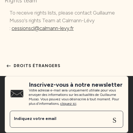
Rights team
To receive rights lists, please contact Guillaume
Musso's rights Team at Calmann-Lévy
:
cessionscl@calmann-levy.fr
keyboard_backspace
DROITS ÉTRANGERS
Inscrivez-vous à notre newsletter
Votre adresse e-mail sera uniquement utilisée pour vous
envoyer des informations sur les actualités de Guillaume
Musso. Vous pouvez vous désinscrire à tout moment. Pour
plus d’informations,
cliquez ici
.
Sen
Indiquez votre email