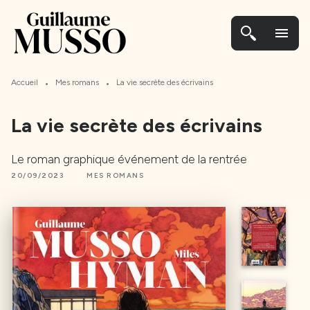
MENU
CONTENU
PIED DE PAGE
menu
•
•
Accueil
Mes romans
La vie secrète des écrivains
La vie secrète des écrivains
Le roman graphique événement de la rentrée
20/09/2023
MES ROMANS