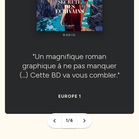
RADIO
RADIO
"Un magnifique roman
"Un magnifique roman
graphique à ne pas manquer
graphique à ne pas manquer
(...) Cette BD va vous combler."
(...) Cette BD va vous combler."
EUROPE 1
EUROPE 1
1/6