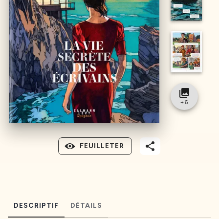
collections
+
6
FEUILLETER
DESCRIPTIF
DÉTAILS