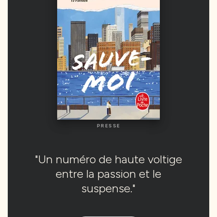
PRESSE
PRESSE
"Un numéro de haute voltige
"Un numéro de haute voltige
entre la passion et le
entre la passion et le
suspense."
suspense."