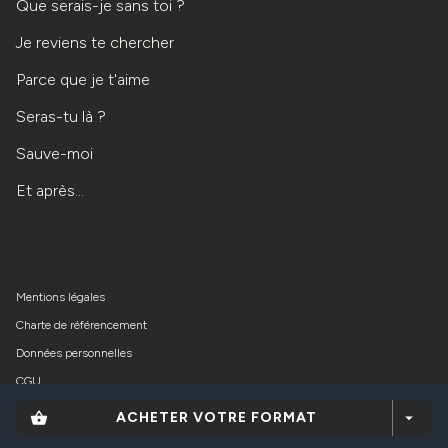
Que serais-je sans toi ?
Je reviens te chercher
Parce que je t'aime
Seras-tu là ?
Sauve-moi
Et après...
Mentions légales
Charte de référencement
Données personnelles
CGU
Paramétrer vos cookies
shopping_basket
ACHETER VOTRE FORMAT
arrow_drop_down