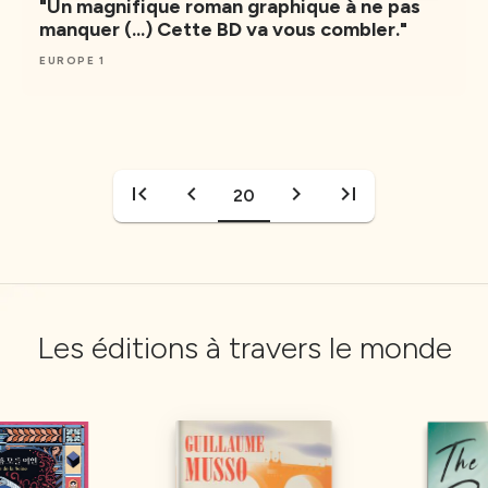
"Un magnifique roman graphique à ne pas
manquer (...) Cette BD va vous combler."
EUROPE 1
first_page
chevron_left
chevron_right
last_page
20
Les éditions à travers le monde